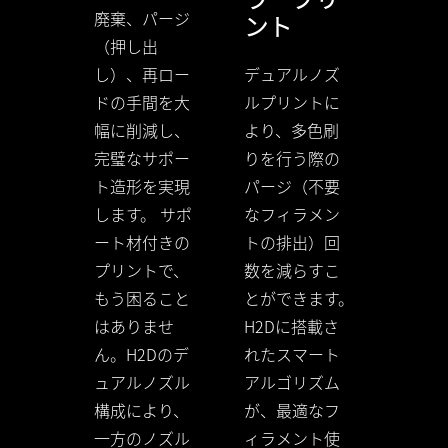
廃棄、パージ
ント
（押し出
デュアルノズ
し）、再ロー
ルプリントに
ドの手間を大
より、多色刷
幅に削減し、
りを行う際の
完璧なサポー
パージ（不要
ト造形を実現
なフィラメン
します。 サポ
トの排出）回
ート材付きの
数を減らすこ
プリントで、
とができます。
もう困ること
H2Dに搭載さ
はありませ
れたスマート
ん。H2Dのデ
アルゴリズム
ュアルノズル
が、最適なフ
構成により、
ィラメント使
一方のノズル