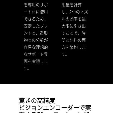
用量を計算
を専用のサポ
し、2つのノズ
ート材に使用
ルの効率を最
できるため、
大限に引き出
安定したプリ
すことで、時
ントと、造形
間と材料の両
物との分離が
方を節約しま
容易な理想的
す。
なサポート界
面を実現しま
す。
驚きの高精度
ビジョンエンコーダーで実