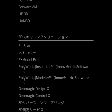
Forward AM
UP 3D
UAM3D
3Dスキャニングソリューション
EinScan
メトロジー
EXModel Pro
PolyWorks|Inspector™（InnovMetric Software
Inc.）
PolyWorks|Modeler™（InnovMetric Software
Inc.）
Geomagic Design X
Geomagic Control X
3Dリバースエンジニアリング
3D測定サービス