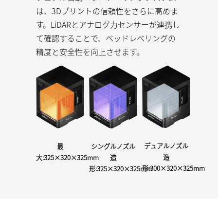
は、3Dプリントの信頼性をさらに高めま
す。LiDARとアナログ力センサーが連携し
て確認することで、ベッドレベリングの
精度と安全性を向上させます。
デュアルノズル
最
シングルノズル
造
大:325×320×325mm
造
形:300×320×325mm
形:325×320×325mm