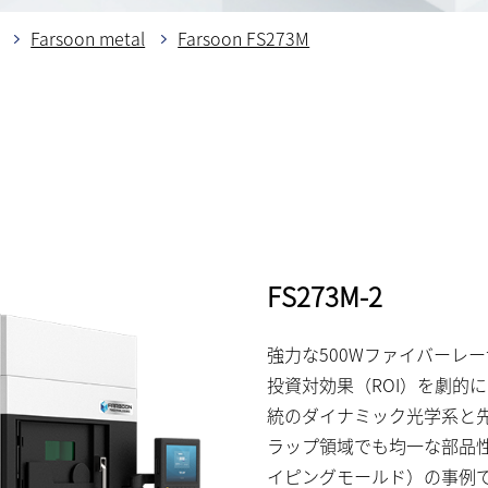
Farsoon metal
Farsoon FS273M
FS273M-2
強力な500Wファイバーレ
投資対効果（ROI）を劇的
統のダイナミック光学系と
ラップ領域でも均一な部品
イピングモールド）の事例