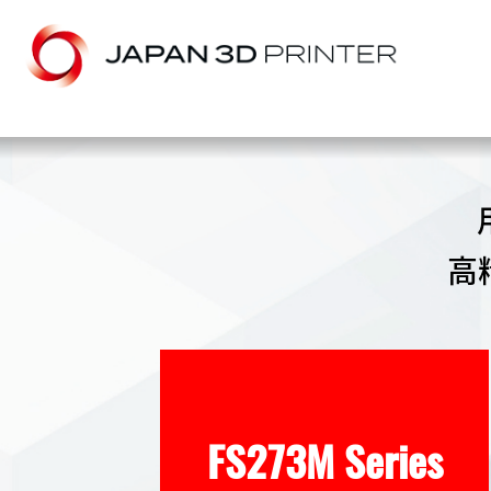
高
FS273M Series