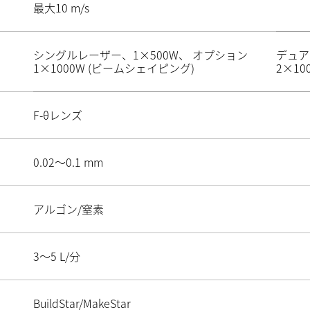
最大10 m/s
シングルレーザー、1×500W、 オプション
デュア
1×1000W (ビームシェイピング)
2×1
F‑θレンズ
0.02～0.1 mm
アルゴン/窒素
3～5 L/分
BuildStar/MakeStar