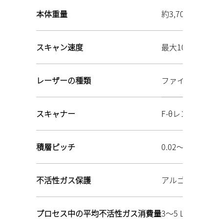
本体重量
約3,700 kg
スキャン速度
最大10 m/s
レーザーの種類
ファイバーレーザー
スキャナー
F‑θレンズ
積層ピッチ
0.02～0.1 mm
不活性ガス保護
アルゴン/窒素
プロセス中の平均不活性ガス消費量
3～5 L/分