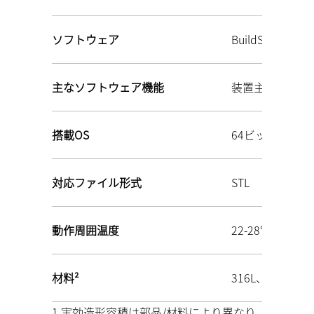
ソフトウェア
BuildStar/MakeS
主なソフトウェア機能
装置主要パラメ
搭載OS
64ビット Windo
対応ファイル形式
STL
動作周囲温度
22‑28℃
材料²
316L、AlSi10
1 実効造形容積は部品/材料により異なり