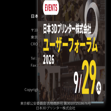
日本3Dプリンター株式会社
〒104-0053
東京都中央区晴海4丁目7-4
CROSS DOCK HARUMI 1F
Tel : 03 3520 8928
Fax : 03 6800 7771（共通）
Copyright © 日本3Dプリンター株式会社
東京都公安委員会 古物商許可 第301072518676号
日本3Dプリンター株式会社