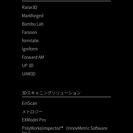
Raise3D
Markforged
Bambu Lab
Farsoon
formlabs
Igniform
Forward AM
UP 3D
UAM3D
3Dスキャニングソリューション
EinScan
メトロジー
EXModel Pro
PolyWorks|Inspector™（InnovMetric Software
Inc.）