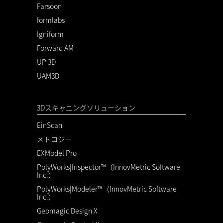
Farsoon
formlabs
Igniform
Forward AM
UP 3D
UAM3D
3Dスキャニングソリューション
EinScan
メトロジー
EXModel Pro
PolyWorks|Inspector™（InnovMetric Software
Inc.）
PolyWorks|Modeler™（InnovMetric Software
Inc.）
Geomagic Design X