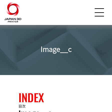
Image__c
INDEX
目次