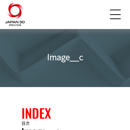
Image__c
INDEX
目次