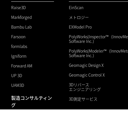
Raise3D
EinScan
Markforged
メトロジー
Bambu Lab
EXModel Pro
Farsoon
PolyWorks|Inspector™（InnovMet
Software Inc.）
formlabs
PolyWorks|Modeler™（InnovMetr
Software Inc.）
Igniform
Geomagic Design X
Forward AM
Geomagic Control X
UP 3D
3Dリバース
UAM3D
エンジニアリング
製造コンサルティン
3D測定サービス
グ
製造コンサルティング