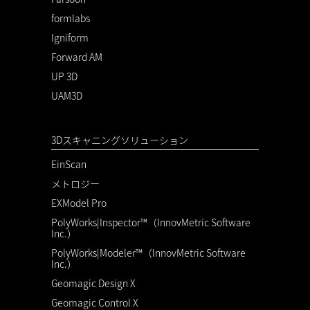
formlabs
Igniform
Forward AM
UP 3D
UAM3D
3Dスキャニングソリューション
EinScan
メトロジー
EXModel Pro
PolyWorks|Inspector™（InnovMetric Software
Inc.）
PolyWorks|Modeler™（InnovMetric Software
Inc.）
Geomagic Design X
Geomagic Control X