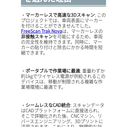
・
マーカーレスで高速な3Dスキャン
: この
プロジェクトでは、車両表面にマーカー
を付けることができませんでした。
FreeScan Trak Nova
は、マーカーレスの
非接触スキャン
を可能にするため、車両
の完全性を維持できます。同時に、マー
カーの貼り付けと除去にかかる時間を短
縮できます。
・
ポータブルで作業場に最適
: 重量わずか
約1kgでワイヤレス電源が供給されるこの
デバイスは、移動が制限される複雑な作
業場環境に最適です。
・
シームレスなCAD統合
: スキャンデータ
はCADプラットフォームに直接送られ、
そこで詳細化された後、CNCマシン、リ
バースエンジニアリング、3Dプリントに
活用されます。これにより、物理的な対