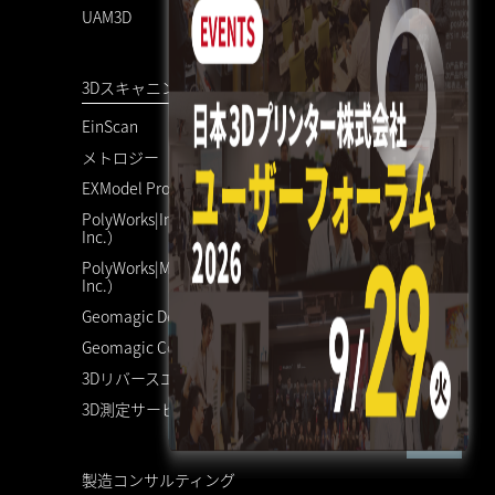
UAM3D
3Dスキャニングソリューション
EinScan
メトロジー
EXModel Pro
PolyWorks|Inspector™（InnovMetric Software
Inc.）
PolyWorks|Modeler™（InnovMetric Software
Inc.）
Geomagic Design X
Geomagic Control X
3Dリバースエンジニアリング
3D測定サービス
製造コンサルティング