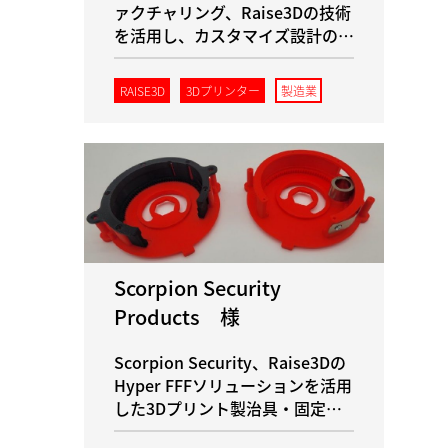
ァクチャリング、Raise3Dの技術
を活用し、カスタマイズ設計の革
新で飛躍的な進歩を遂げる
RAISE3D
3Dプリンター
製造業
Scorpion Security
Products 様
Scorpion Security、Raise3Dの
Hyper FFFソリューションを活用
した3Dプリント製治具・固定具
により、組立効率を向上