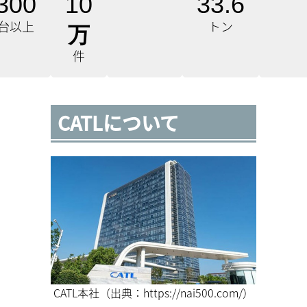
300
10
33.6
台以上
トン
万
件
CATLについて
CATL本社（出典：https://nai500.com/）