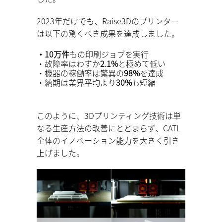
2023年だけでも、Raise3Dのプリンター
は以下の驚くべき成果を達成しました。
・10万件
もの印刷ジョブを実行
・故障率はわずか
2.1%
と極めて低い
・機器の稼働率は驚異の
98%
を達成
・納期は業界平均より
30%
も短縮
このように、3Dプリンティング技術は単
なる生産方法の改善にとどまらず、CATL
全体のイノベーション能力を大きく引き
上げました。