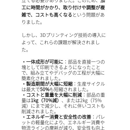
工に時間がかかり、取り付けや調整が複
雑で、コストも高くなる
という問題があ
りました。
しかし、3Dプリンティング技術の導入に
よって、これらの課題が解決されまし
た。
・一体成形が可能に
：部品を直接一つの
塊として印刷できるようになったこと
で、組み立てやデバッグの工程が大幅に
簡素化されました。
・製造期間が大幅に短縮
：生産サイクル
は最大で
50%
も短縮されました。
・コストと重量を大幅に削減
：部品の重
量は
1kg（70%減）
、または2kg（75%
減）にまで減少し、それに伴いコストも
削減されました。
・エネルギー消費と安全性の改善
：パレ
ットの軽量化により、エネルギー消費や
物流ラインの摩耗が減り、安全性も向上