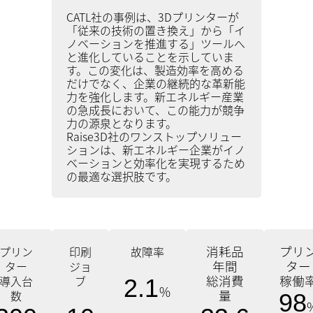
CATL社の事例は、3Dプリンターが
「従来の技術の置き換え」から「イ
ノベーションを推進する」ツールへ
と進化していることを示していま
す。この変化は、製造効率を高める
だけでなく、企業の継続的な革新能
力を強化します。新エネルギー産業
の急成長において、この能力が競争
力の源泉となります。
Raise3D社のワンストップソリュー
ションは、新エネルギー企業がイノ
ベーションと効率化を実現するため
の最適な選択肢です。
消耗品
プリ
プリン
印刷
故障率
年間
ター
ター
ジョ
総消費
稼働
導入台
ブ
2.1
％
量
数
98