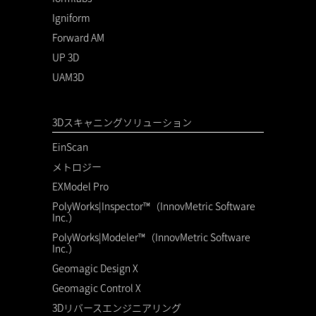
Igniform
Forward AM
UP 3D
UAM3D
3Dスキャニングソリューション
EinScan
メトロジー
EXModel Pro
PolyWorks|Inspector™（InnovMetric Software
Inc.）
PolyWorks|Modeler™（InnovMetric Software
Inc.）
Geomagic Design X
Geomagic Control X
3Dリバースエンジニアリング