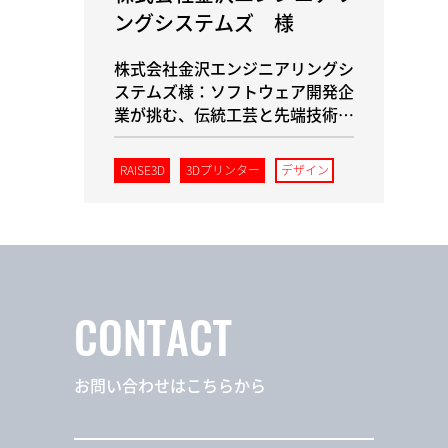
ングシステムズ 様
株式会社金沢エンジニアリングシ
ステムズ様：ソフトウェア開発企
業が挑む、伝統工芸と先端技術の
融合。Raise3Dが拓いた「自分た
ちの欲しいモノをつくる」未来
RAISE3D
3Dプリンター
デザイン
CONTACT
お問い合わせはこちらから