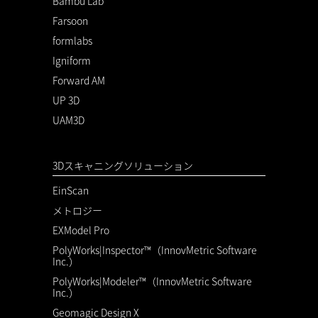
Bambu Lab
Farsoon
formlabs
Igniform
Forward AM
UP 3D
UAM3D
3Dスキャニングソリューション
EinScan
メトロジー
EXModel Pro
PolyWorks|Inspector™（InnovMetric Software
Inc.）
PolyWorks|Modeler™（InnovMetric Software
Inc.）
Geomagic Design X