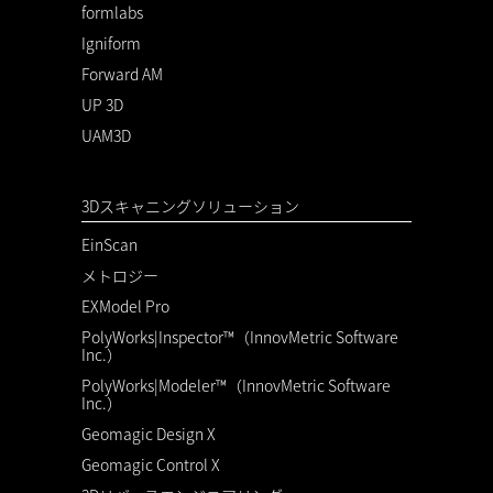
formlabs
Igniform
Forward AM
UP 3D
UAM3D
3Dスキャニングソリューション
EinScan
メトロジー
EXModel Pro
PolyWorks|Inspector™（InnovMetric Software
Inc.）
PolyWorks|Modeler™（InnovMetric Software
Inc.）
Geomagic Design X
Geomagic Control X