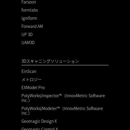
Farsoon
formlabs
Igniform
Forward AM
UP 3D
UAM3D
3Dスキャニングソリューション
EinScan
メトロジー
EXModel Pro
PolyWorks|Inspector™（InnovMetric Software
Inc.）
PolyWorks|Modeler™（InnovMetric Software
Inc.）
Geomagic Design X
Geomagic Control X