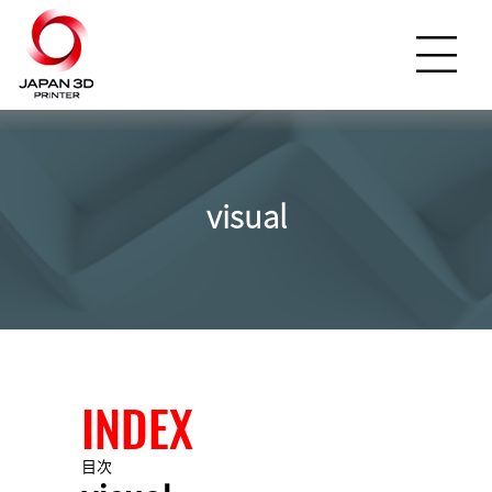
visual
INDEX
目次