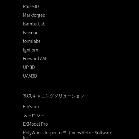
Raise3D
Markforged
Bambu Lab
Farsoon
formlabs
Igniform
Forward AM
UP 3D
UAM3D
3Dスキャニングソリューション
EinScan
メトロジー
EXModel Pro
PolyWorks|Inspector™（InnovMetric Software
Inc.）