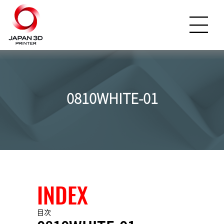
0810WHITE-01
INDEX
目次