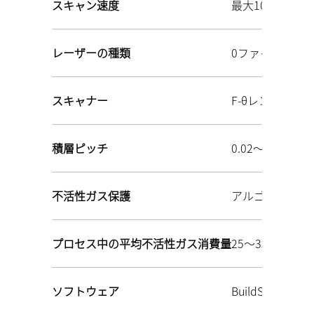
スキャン速度
最大10 m/s
レーザーの種類
0ファイバーレー
スキャナー
F‑θレンズ
積層ピッチ
0.02～0.1 mm
不活性ガス保護
アルゴン/窒素
プロセス中の平均不活性ガス消費量
25～35 L/分
ソフトウェア
BuildStar/MakeS