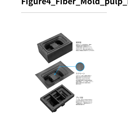
Figure4_Fiber_Mold_pulp_