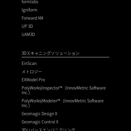
formlabs
Igniform
Forward AM
UP 3D
UAM3D
3Dスキャニングソリューション
EinScan
メトロジー
EXModel Pro
PolyWorks|Inspector™（InnovMetric Software
Inc.）
PolyWorks|Modeler™（InnovMetric Software
Inc.）
Geomagic Design X
Geomagic Control X
3Dリバースエンジニアリング