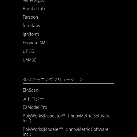
Bambu Lab
Farsoon
formlabs
Igniform
Forward AM
UP 3D
UAM3D
3Dスキャニングソリューション
EinScan
メトロジー
EXModel Pro
PolyWorks|Inspector™（InnovMetric Software
Inc.）
PolyWorks|Modeler™（InnovMetric Software
Inc.）