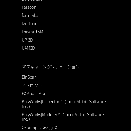
Farsoon
formlabs
Igniform
Forward AM
UP 3D
UAM3D
3Dスキャニングソリューション
EinScan
メトロジー
EXModel Pro
PolyWorks|Inspector™（InnovMetric Software
Inc.）
PolyWorks|Modeler™（InnovMetric Software
Inc.）
Geomagic Design X