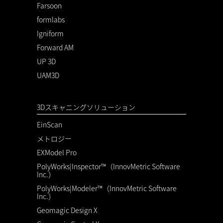
Farsoon
formlabs
Igniform
Forward AM
UP 3D
UAM3D
3Dスキャニングソリューション
EinScan
メトロジー
EXModel Pro
PolyWorks|Inspector™（InnovMetric Software
Inc.）
PolyWorks|Modeler™（InnovMetric Software
Inc.）
Geomagic Design X