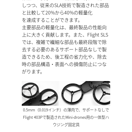
しつつ、従来のSLA技術で製造された部品
と⽐較して20%から40%の軽量化
を達成することができます。
主要部品の軽量化は、最終製品の性能向
上に⼤きく貢献します。また、Flight SLS
では、複雑で繊細な部品も最終段階で除
去する必要のあるサポート部品なしで製
造できるため、後⼯程の省⼒化や、除去
時の部品構造・表⾯への損傷防⽌につな
がります。
0.5mm（0.019インチ）の薄肉で、サポートなしで
Flight 403Pで製造されたMini-drones用の一体型ハ
ウジング固定具