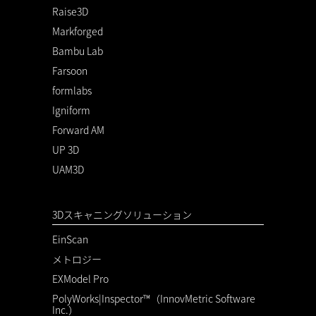
Raise3D
Markforged
Bambu Lab
Farsoon
formlabs
Igniform
Forward AM
UP 3D
UAM3D
3Dスキャニングソリューション
EinScan
メトロジー
EXModel Pro
PolyWorks|Inspector™（InnovMetric Software
Inc.）