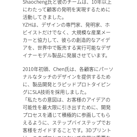
Shaocheng⽒と彼のチームは、10年以上
にわたって顧客の発明を実現するために
活動してきました。
YZHは、デザインの専⾨家、発明家、ホ
ビイストだけでなく、⼤規模な産業メー
カーと協⼒して、彼らの創造的なアイデ
アを、世界中で販売する実⾏可能なデザ
イナーモデル製品に発展させています。
2010年初頭、Chen⽒は、各顧客にパーソ
ナルなタッチのデザインを提供するため
に、製品開発とラピッドプロトタイピン
グにSLA技術を採⽤しました。
「私たちの意図は、お客様のアイデアの
可能性を最⼤限に引き出すために、開発
プロセスを通じて積極的に参画してもら
えるように、ステップバイステップでお
客様をガイドすることです。3Dプリント