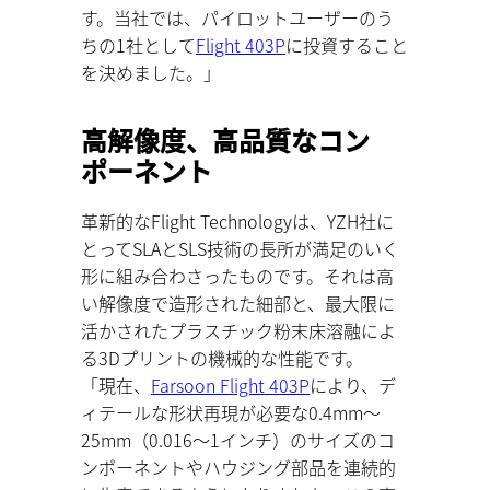
す。当社では、パイロットユーザーのう
ちの1社として
Flight 403P
に投資すること
を決めました。」
⾼解像度、⾼品質なコン
ポーネント
⾰新的なFlight Technologyは、YZH社に
とってSLAとSLS技術の⻑所が満⾜のいく
形に組み合わさったものです。それは⾼
い解像度で造形された細部と、最⼤限に
活かされたプラスチック粉末床溶融によ
る3Dプリントの機械的な性能です。
「現在、
Farsoon Flight 403P
により、デ
ィテールな形状再現が必要な0.4mm〜
25mm（0.016〜1インチ）のサイズのコ
ンポーネントやハウジング部品を連続的