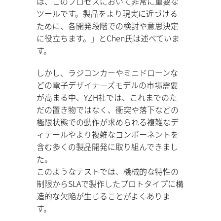
は、このプロセスにおいて⾮常に重要な
ツールです。製品をより現実に近づける
ために、各開発段階での検討や意思決定
に役⽴ちます。」とChen⽒は述べていま
す。
しかし、ラジコンカーやミニドローンな
どの電⼦デザイナーズモデルの市場需要
が⾼まる中、YZH社では、これまでのた
だの置き物ではなく、衝突や落下などの
極限状態での動作が求められる複雑なデ
ィテールやより複雑なコンポーネントを
含む多くの製品開発に取り組んできまし
た。
このようなテストでは、機械的な特性の
制限からSLAで製作したプロトタイプに構
造的な⽋陥が⽣じることがよくありま
す。