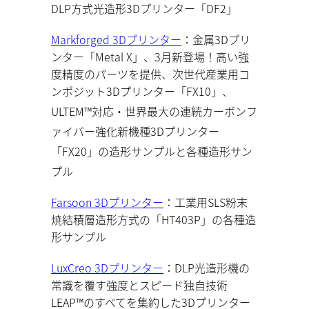
DLP方式光造形3Dプリンター「DF2」
Markforged 3Dプリンター
：金属3Dプリ
ンター「Metal
X」、3月新登場！高い強
度精度のパーツを提供、次世代産業用コ
ンポジット3Dプリンター
「FX10」、
ULTEM™対応・世界最大の連続カーボンフ
ァイバー強化新機種3Dプリンター
「FX20」の
造形サンプルと各種造形サン
プル
Farsoon 3Dプリンター
：
工業用SLS粉末
焼結積層造形方式の「HT403P」
の各種造
形サンプル
LuxCreo 3Dプリンター
：
DLP光造形機の
常識を覆す強度とスピード独自技術
LEAP™のすべてを集約した3Dプリンター