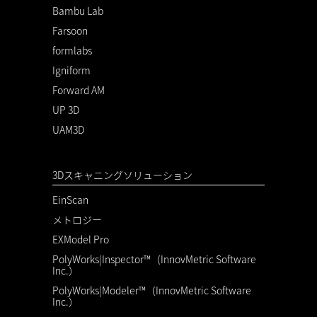
Bambu Lab
Farsoon
formlabs
Igniform
Forward AM
UP 3D
UAM3D
3Dスキャニングソリューション
EinScan
メトロジー
EXModel Pro
PolyWorks|Inspector™（InnovMetric Software
Inc.）
PolyWorks|Modeler™（InnovMetric Software
Inc.）