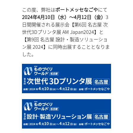
この度、弊社は
ポートメッセなごや
にて
2024年4
月10日（水）
～4
月12日
（金）
3
日
間開催される展示会【第6回 名古屋 次
世代3Dプリンタ展 AM Japan2024】と
【第9回 名古屋 設計・製造ソリューショ
ン展 2024】に同時出展することとなりま
した。