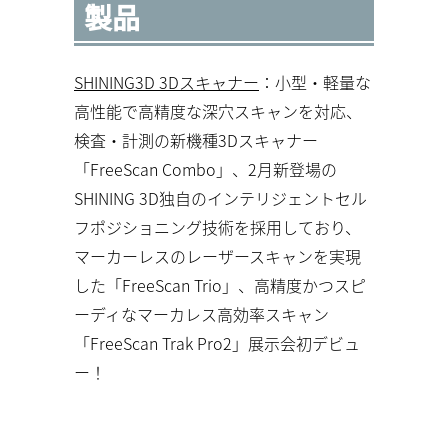
製品
SHINING3D 3Dスキャナー
：
小型・軽量
な
高性能
で
高精度
な
深穴スキャン
を対応、
検査・計測
の
新機種
3Dスキャナー
「FreeScan Combo」、2月新登場の
SHINING 3D独自のインテリジェントセル
フポジショニング技術を採用しており、
マーカーレスのレーザースキャンを実現
した「FreeScan Trio」、高精度かつスピ
ーディなマーカレス高効率スキャン
「FreeScan Trak Pro2」展示会初デビュ
ー！