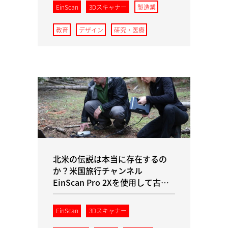
EinScan
3Dスキャナー
製造業
教育
デザイン
研究・医療
北米の伝説は本当に存在するの
か？米国旅行チャンネル
EinScan Pro 2Xを使用して古く
から伝わる謎の核心に迫る
EinScan
3Dスキャナー