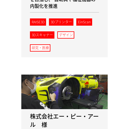
内製化を推進
RAISE3D
3Dプリンター
EinScan
3Dスキャナー
デザイン
研究・医療
株式会社エー・ピー・アー
ル 様