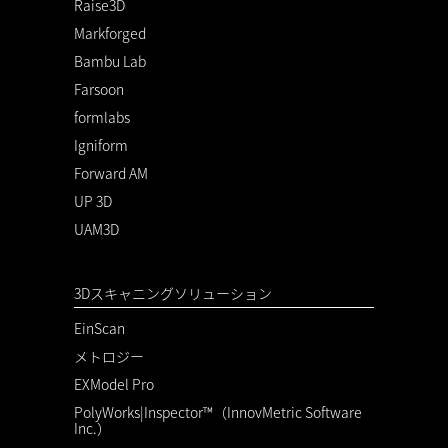
Raise3D
Markforged
Bambu Lab
Farsoon
formlabs
Igniform
Forward AM
UP 3D
UAM3D
3Dスキャニングソリューション
EinScan
メトロジー
EXModel Pro
PolyWorks|Inspector™（InnovMetric Software
Inc.）